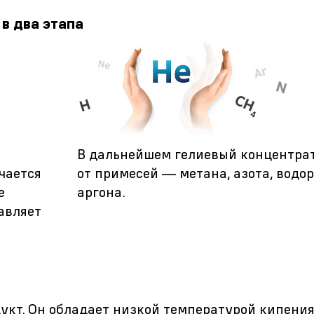
 в два этапа
В дальнейшем гелиевый концентра
чается
от примесей — метана, азота, водор
е
аргона.
авляет
укт. Он обладает низкой температурой кипени