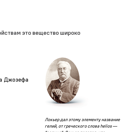
войствам это вещество широко
ма Джозефа
Локьер дал этому элементу название
гелий, от греческого слова helios —