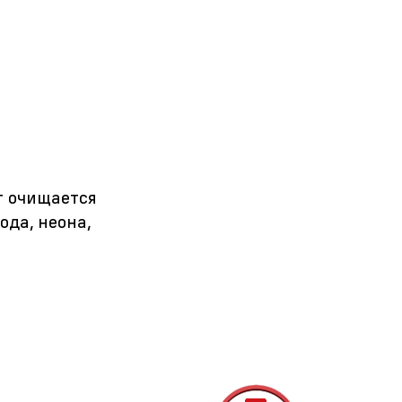
т очищается
ода, неона,
я