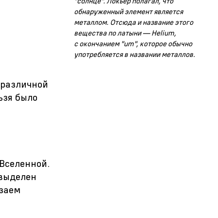
"солнце". Локьер полагал, что
обнаруженный элемент является
металлом. Отсюда и название этого
вещества по латыни — Helium,
с окончанием "um", которое обычно
употребляется в названии металлов.
 различной
ьзя было
Вселенной.
 выделен
мзаем