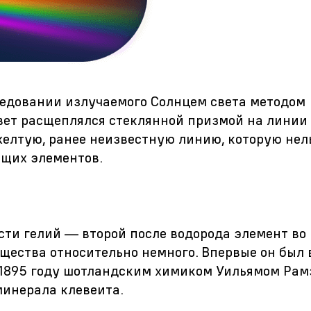
следовании излучаемого Солнцем света методом
вет расщеплялся стеклянной призмой на линии
желтую, ранее неизвестную линию, которую нел
ющих элементов.
ти гелий — второй после водорода элемент во 
ещества относительно немного. Впервые он был
 1895 году шотландским химиком Уильямом Ра
минерала клевеита.