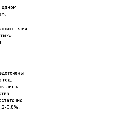
а одном
а».
жанию гелия
атых»
я
редоточены
 год.
ся лишь
ства
остаточно
0,2-0,8%.