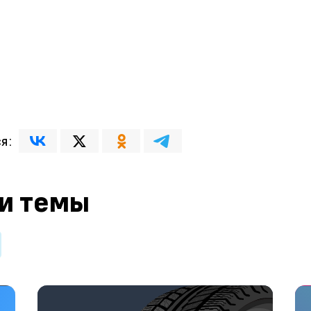
я:
 и темы