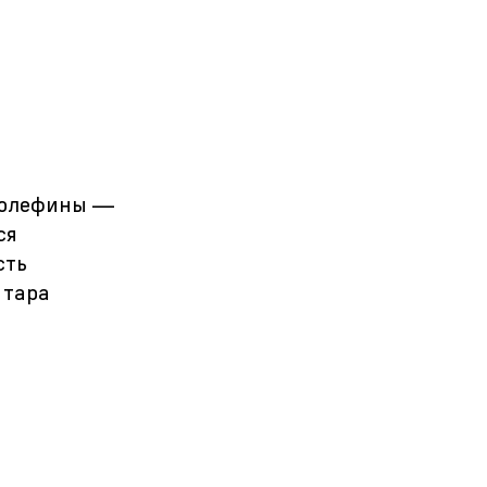
я олефины —
ся
сть
 тара