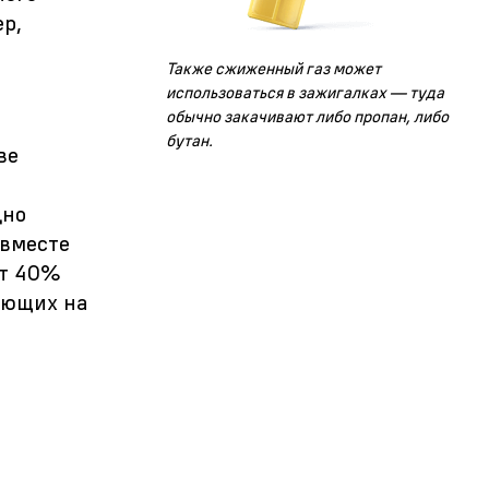
р,
Также сжиженный газ может
использоваться в зажигалках — туда
обычно закачивают либо пропан, либо
бутан.
ве
дно
 вместе
ет 40%
ающих на