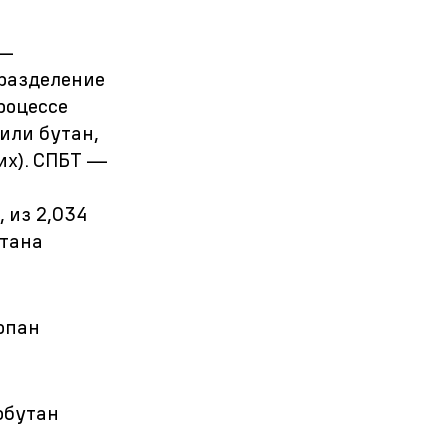
 —
 разделение
роцессе
или бутан,
их). СПБТ —
 из 2,034
утана
опан
обутан