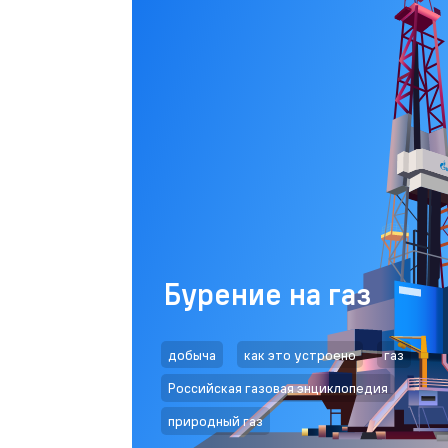
Бурение на газ
добыча
как это устроено
газ
Российская газовая энциклопедия
природный газ