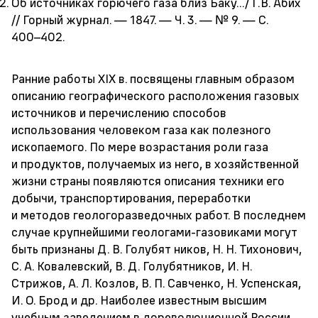
Об источниках горючего газа близ Баку.../ Г.В. Абих
// Горный журнал. — 1847. — Ч. 3. — № 9. — С.
400–402.
Ранние работы XIX в. посвящены главным образом
описанию географического расположения газовых
источников и перечислению способов
использования человеком газа как полезного
ископаемого. По мере возрастания роли газа
и продуктов, получаемых из него, в хозяйственной
жизни страны появляются описания техники его
добычи, транспортирования, переработки
и методов геологоразведочных работ. В последнем
случае крупнейшими геологами-газовиками могут
быть признаны Д. В. Голубят ников, Н. Н. Тихонович,
С. А. Ковалевский, В. Д. Голубятников, И. Н.
Стрижов, А. Л. Козлов, В. П. Савченко, Н. Успенская,
И. О. Брод и др. Наиболее известным высшим
учебным заведением в дореволюционной России,