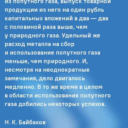
из попутного газа, выпуск товарной
продукции из него на один рубль
капитальных вложений в два — два
с половиной раза выше, чем
у природного газа. Удельный же
расход металла на сбор
и использование попутного газа
меньше, чем природного. И,
несмотря на неоднократные
замечания, дело двигалось
медленно. В то же время в целом
в области использования попутного
газа добились некоторых успехов.
Н. К. Байбаков