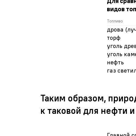
Для срав
видов топ
Топливо
дрова (лу
торф
уголь дре
уголь ка
нефть
газ свети
Таким образом, приро
к таковой для нефти 
Главной с