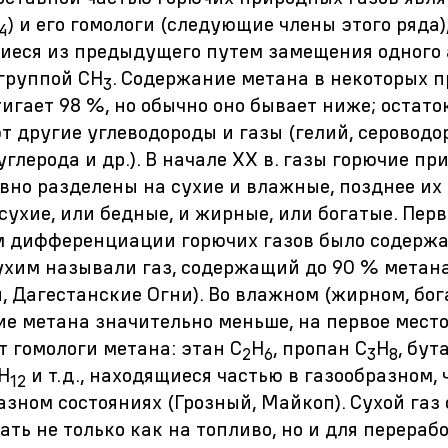
) и его гомологи (следующие члены этого ряда)
4
иеся из предыдущего путем замещения одного
группой СН
. Содержание метана в некоторых 
3
тигает 98 %, но обычно оно бывает ниже; остато
т другие углеводороды и газы (гелий, сероводор
углерода и др.). В начале ХХ в. газы горючие п
вно разделены на сухие и влажные, позднее их
сухие, или бедные, и жирные, или богатые. Пер
м дифференциации горючих газов было содерж
ухим называли газ, содержащий до 90 % метан
, Дагестанские Огни). Во влажном (жирном, бог
е метана значительно меньше, на первое место
 гомологи метана: этан С
Н
, пропан С
Н
, бут
2
6
3
8
Н
и т.д., находящиеся частью в газообразном,
12
азном состояниях (Грозный, Майкоп). Сухой газ
ать не только как на топливо, но и для перераб