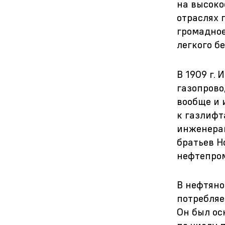
на высоко
отраслях 
громадное
легкого б
В 1909 г.
газопрово
вообще и 
к газлифт
инженера
братьев Н
нефтепром
В нефтяно
потребляе
Он был ос