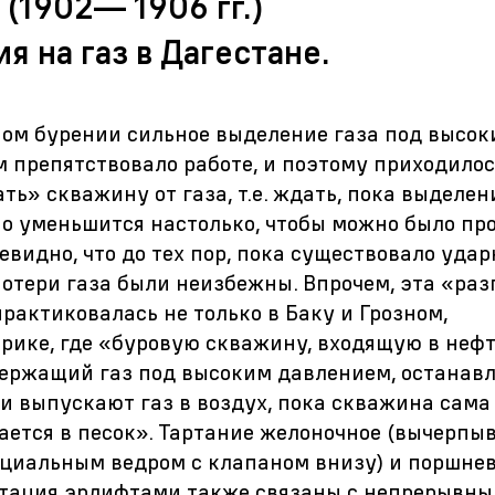
(1902— 1906 гг.)
я на газ в Дагестане.
ом бурении сильное выделение газа под высо
 препятствовало работе, и поэтому приходилос
ть» скважину от газа, т.е. ждать, пока выделен
о уменьшится настолько, чтобы можно было пр
чевидно, что до тех пор, пока существовало удар
потери газа были неизбежны. Впрочем, эта «раз
рактиковалась не только в Баку и Грозном,
ерике, где «буровую скважину, входящую в неф
держащий газ под высоким давлением, останав
и выпускают газ в воздух, пока скважина сама 
ается в песок». Тартание желоночное (вычерпы
циальным ведром с клапаном внизу) и поршне
атация эрлифтами также связаны с непрерывн