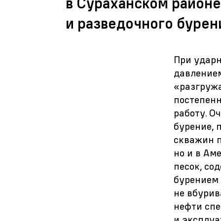
в Сураханском районе 
и разведочного бурени
При ударн
давлением
«разгружа
постепенн
работу. О
бурение, 
скважин п
но и в Ам
песок, со
бурением 
не вбурив
нефти спе
и эксплу