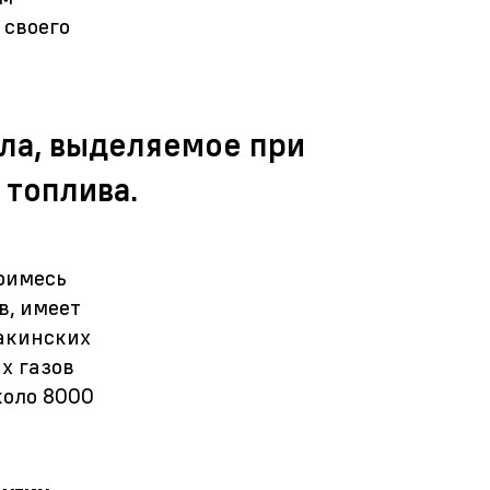
 своего
ла, выделяемое при
 топлива.
римесь
в, имеет
бакинских
х газов
коло 8000