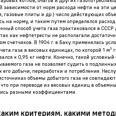
паровых котлов, очагов и других газопотребляю
 В зависимости от норм расхода нефти на эти ц
я, газовые плиты и др.) число действующих объ
ь на норму, и таким путем определялся расход 
нный способ учета газа практиковался в СССР 
, так как нефтетресты не располагали достаточ
ом счетчиков. В 1904 г. в Баку применялась усл
3
чета газа в весовых единицах, по которой 1 м
г
ался к 0,95 кг нефти. Конечно, такой условный
ываемого газа не позволяет судить о подлинны
 его добычи, переработки и потребления. Несл
источниках объемы добытого газа не совпадают
 что при переводе из весовых единиц в объемн
лись разными коэффициентами.
 каким критериям, какими мето