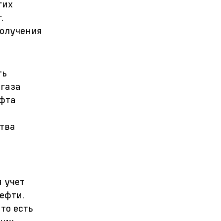
гих
.
получения
ть
 газа
ифта
тва
 учет
ефти.
то есть