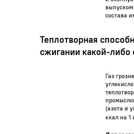
выпуском 
состава и
Теплотворная способн
сжигании какой-либо 
Газ грозн
углекисло
теплотвор
промыслов
(азота и 
ккал на 1