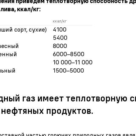
нения приведем теплотворную способность д
лива, ккал/кг:
ккал/кг
чший сорт, сухие)
4100
5400
весный
8000
менный
6000–8500
10
000–11 000
льный
1500–5000
дный газ имеет теплотворную с
и нефтяных продуктов.
оставной частью горючих природных газов явл