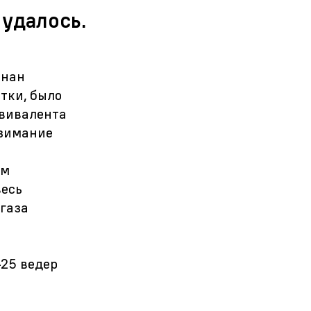
 удалось.
знан
тки, было
квивалента
взимание
ем
весь
 газа
–25
ведер