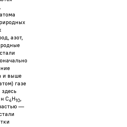
,
 атома
природных
к
од, азот,
риродные
 стали
воначально
ание
а и выше
атом) газе
 здесь
ан С
Н
,
4
10
 частью —
 стали
отки