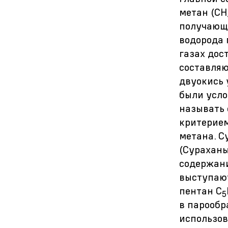
метан (СН
получающ
водорода 
газах дос
составляю
двуокись 
были усло
называть 
критерие
метана. С
(Сураханы
содержани
выступают
пентан С
5
в парообр
использов