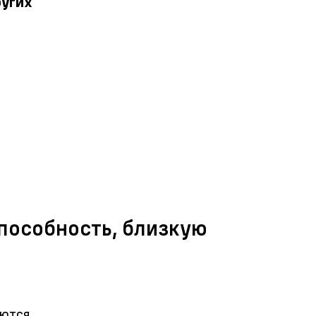
ругих
пособность, близкую
яются