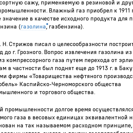
сортную сажу, применяемую в резиновой и дру
промышленности. Влажный газ приобрел к 1911 г
 значение в качестве исходного продукта для 
ензина (
газолина
,
газбензина).
 И. Н. Стрижов писал о целесообразности построи
д до г. Грозного. Вопрос извлечения газолина из
из компрессорного газа путем перехода от эрл
ам в частности был поднят еще до 1913 г. в Баку
ми фирмы «Товарищества нефтяного производс
обель» Каспийско-Черноморского общества
ышленного и торгового общества.
й промышленности долгое время осуществлялся
мого газа в весовых единицах эквивалентной н
нован на так называемом расходном принципе, 