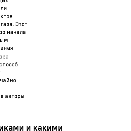
щих
ели
ектов
газа. Этот
до начала
ным
овная
аза
 способ
х
учайно
.
ые авторы
диками и какими