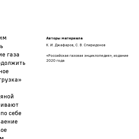
ким
Авторы материала
ь
К. И. Джафаров, С. В. Спиридонов
ие газа
«Российская газовая энциклопедия», издание
2020 года
одолжить
ное
грузка»
тяной
ливают
по себе
ваение
вое
ым