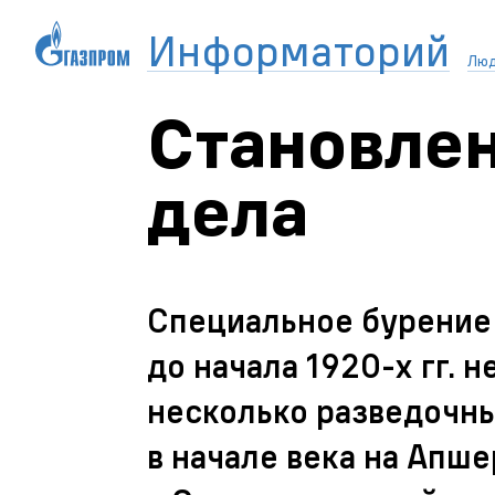
Информаторий
Лю
Становлен
дела
Специальное бурение 
до начала
1920-х
гг. н
несколько разведочн
в начале века на Апш