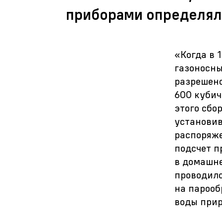
приборами определяли
«Когда в 
газоносны
разрешено
600 кубич
этого сбор
установив
распоряже
подсчет пр
в домашне
проводилс
на парооб
воды прир