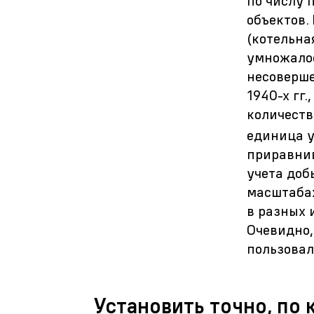
по числу 
объектов.
(котельна
умножалос
несоверше
1940-х
гг.
количеств
единица у
приравнив
учета доб
масштабах
в разных 
Очевидно,
пользова
Установить точно, по