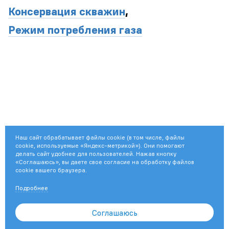
Консервация скважин
,
Режим потребления газа
Наш сайт обрабатывает файлы cookie (в том числе, файлы
cookie, используемые «Яндекс-метрикой»). Они помогают
делать сайт удобнее для пользователей. Нажав кнопку
«Соглашаюсь», вы даете свое согласие на обработку файлов
cookie вашего браузера.
Подробнее
© 2003—2026
ПАО «Газпром»
Соглашаюсь