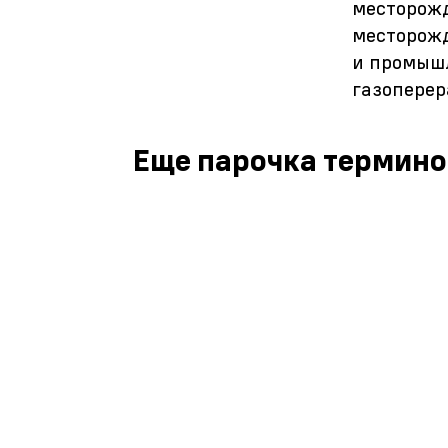
месторожд
месторожд
и промышл
газоперер
Еще парочка термино