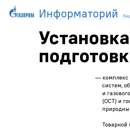
Информаторий
Лю
Установка
подготовк
— комплекс 
систем, о
и газовог
(ОСТ) и г
природный
Товарной 