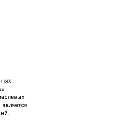
ьных
за
траслевых
 является
ий.