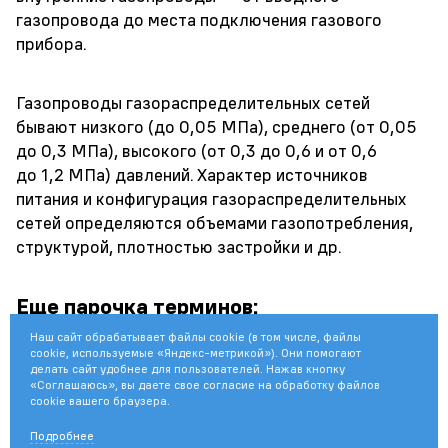
газопровода до места подключения газового
прибора.
Газопроводы газораспределительных сетей
бывают низкого (до 0,05 МПа), среднего (от 0,05
до 0,3 МПа), высокого (от 0,3 до 0,6 и от 0,6
до 1,2 МПа) давлений. Характер источников
питания и конфигурация газораспределительных
сетей определяются объемами газопотребления,
структурой, плотностью застройки и др.
Еще парочка терминов:
Гелий (He)
,
Наш сайт обрабатывает файлы cookie (в том числе, файлы
cookie, используемые «Яндекс-метрикой»). Они помогают
делать сайт удобнее для пользователей. Нажав кнопку
Главная фаза газообразования (ГФГ)
,
«Соглашаюсь», вы даете свое согласие на обработку файлов
cookie вашего браузера.
Аэрокосмический мониторинг почв
Подробнее