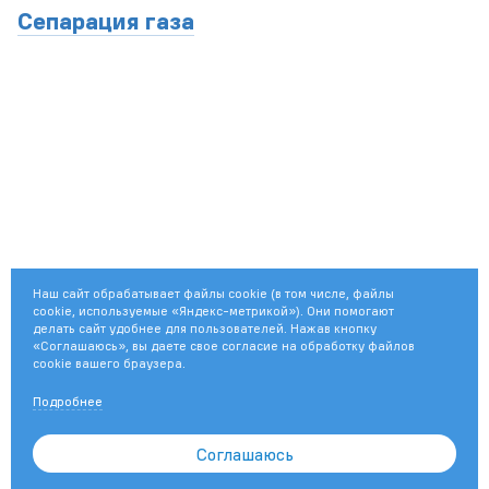
Сепарация газа
Наш сайт обрабатывает файлы cookie (в том числе, файлы
cookie, используемые «Яндекс-метрикой»). Они помогают
делать сайт удобнее для пользователей. Нажав кнопку
«Соглашаюсь», вы даете свое согласие на обработку файлов
cookie вашего браузера.
Подробнее
© 2003—2026
ПАО «Газпром»
Соглашаюсь