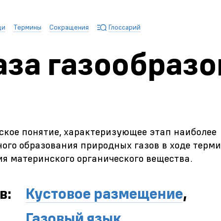
ди
Термины
Сокращения
Глоссарий
аза газообраз
ское понятие, характеризующее этап наиболее
ого образования природных газов в ходе терми
я материнского органического вещества.
в:
Кустовое размещение
,
Газовый язык
,