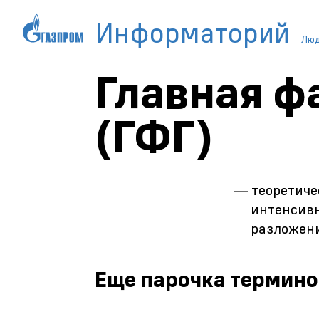
Информаторий
Лю
Главная ф
(ГФГ)
— теоретиче
интенсивн
разложени
Еще парочка термино