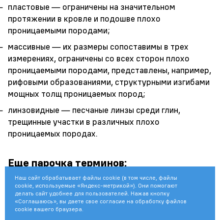
пластовые — ограничены на значительном
протяжении в кровле и подошве плохо
проницаемыми породами;
массивные — их размеры сопоставимы в трех
измерениях, ограничены со всех сторон плохо
проницаемыми породами, представлены, например,
рифовыми образованиями, структурными изгибами
мощных толщ проницаемых пород;
линзовидные — песчаные линзы среди глин,
трещинные участки в различных плохо
проницаемых породах.
Еще парочка терминов:
Пластовое давление
,
Наш сайт обрабатывает файлы cookie (в том числе, файлы
cookie, используемые «Яндекс-метрикой»). Они помогают
делать сайт удобнее для пользователей. Нажав кнопку
Отказ в газовой промышленности
,
«Соглашаюсь», вы даете свое согласие на обработку файлов
cookie вашего браузера.
Наклонно-направленное бурение