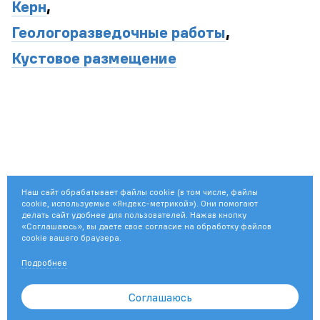
Керн
,
Геологоразведочные работы
,
Кустовое размещение
Наш сайт обрабатывает файлы cookie (в том числе, файлы
cookie, используемые «Яндекс-метрикой»). Они помогают
делать сайт удобнее для пользователей. Нажав кнопку
«Соглашаюсь», вы даете свое согласие на обработку файлов
cookie вашего браузера.
Подробнее
© 2003—2026
ПАО «Газпром»
Соглашаюсь