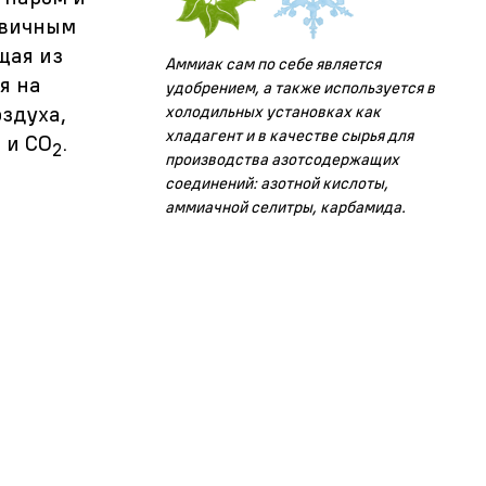
ервичным
щая из
Аммиак сам по себе является
ся на
удобрением, а также используется в
здуха,
холодильных установках как
хладагент и в качестве сырья для
 и СО
.
2
производства азотсодержащих
соединений: азотной кислоты,
аммиачной селитры, карбамида.