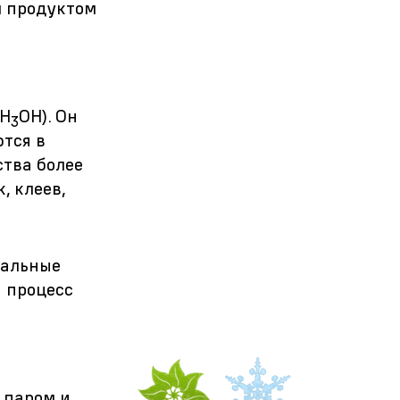
м продуктом
CH
OH). Он
3
ются в
ства более
, клеев,
ральные
а процесс
 паром и