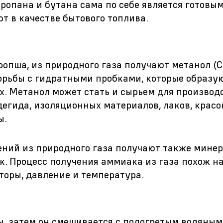
пропана и бутана сама по себе является готовы
т в качестве бытового топлива.
ропша, из природного газа получают метанол (
борьбы с гидратными пробками, которые образу
. Метанол может стать и сырьем для производ
гида, изоляционных материалов, лаков, красок
ы.
ений из природного газа получают также мине
к. Процесс получения аммиака из газа похож н
аторы, давление и температура.
ы, затем он смешивается с подогретым водяным