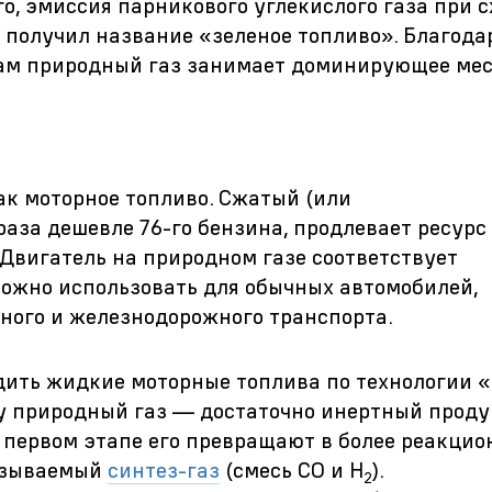
ого, эмиссия парникового углекислого газа при
н получил название «зеленое топливо». Благода
ам природный газ занимает доминирующее мес
ак моторное топливо. Сжатый (или
раза дешевле 76-го бензина, продлевает ресурс
 Двигатель на природном газе соответствует
можно использовать для обычных автомобилей,
шного и железнодорожного транспорта.
дить жидкие моторные топлива по технологии «
ьку природный газ — достаточно инертный проду
 первом этапе его превращают в более реакцио
называемый
синтез-газ
(смесь СО и Н
).
2