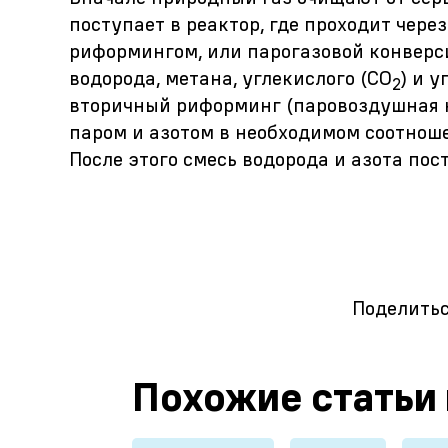
поступает в реактор, где проходит чер
риформингом, или парогазовой конверси
водорода, метана, углекислого (СО
) и 
2
вторичный риформинг (паровоздушная ко
паром и азотом в необходимом соотнош
После этого смесь водорода и азота пос
Поделитьс
Похожие статьи