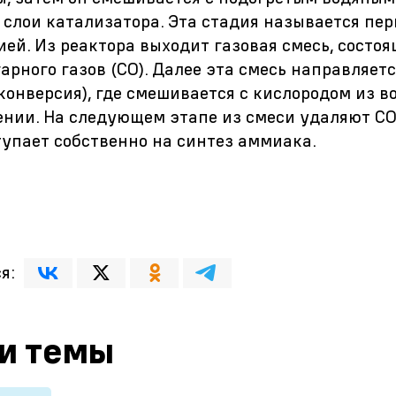
ез слои катализатора. Эта стадия называется п
ей. Из реактора выходит газовая смесь, состоя
угарного газов (СО). Далее эта смесь направляет
нверсия), где смешивается с кислородом из во
ении. На следующем этапе из смеси удаляют СО
тупает собственно на синтез аммиака.
я:
 и темы