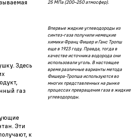
азываемая
25 МПа (200–250 атмосфер).
Впервые жидкие углеводороды из
синтез-газа получили немецкие
химики Франц Фишер и Ганс Тропш
еще в 1923 году. Правда, тогда в
качестве источника водорода они
использовали уголь. В настоящее
ушку. Здесь
время различные варианты метода
их
Фишера-Тропша используются во
одукт,
многих представленных на рынке
нный газ
процессах превращения газа в жидкие
углеводороды.
рующие
нтан. Эти
получают, к