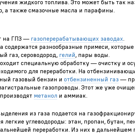
учения жидкого топлива. Это может быть так н
о, а также смазочные масла и парафины.
т на ГПЗ —
газоперерабатывающих заводах
.
а содержатся разнообразные примеси, которые
лый газ, сероводород,
гелий
, пары воды.
роходит специальную обработку — очистку и ос
бходимого для переработки. На отбензинивающ
ьный газовый бензин и
отбензиненный газ
— пр
магистральные газопроводы. Этот же уже очище
о производят
метанол
и аммиак.
выделения из газа подается на газофракциони
я легкие углеводороды: этан, пропан, бутан, пе
альнейшей переработки. Из них в дальнейшем 