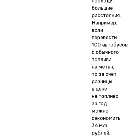
проходит
большие
расстояния.
Например,
если
перевести
100
автобусов
с
обычного
топлива
на
метан,
то
за
счет
разницы
в
цене
на
топливо
за
год
можно
сэкономить
34
млн
рублей.