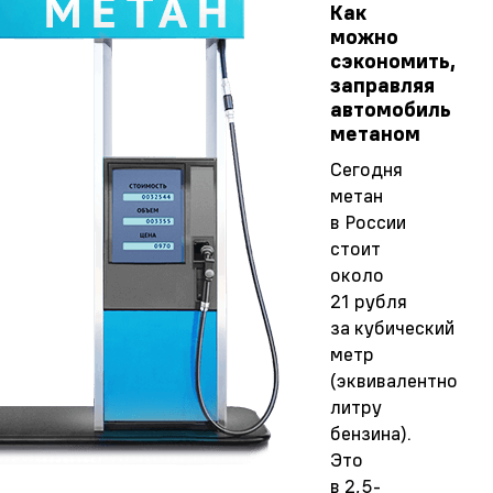
Как
можно
сэкономить,
заправляя
автомобиль
метаном
Сегодня
метан
в России
стоит
около
21 рубля
за кубический
метр
(эквивалентно
литру
бензина).
Это
в
2,5-