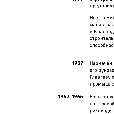
предприя
На это ми
магистра
и Краснод
строитель
способност
1957
Назначен 
его руков
Главгазу 
промышле
1963-1965
Возглавля
по газово
руководит