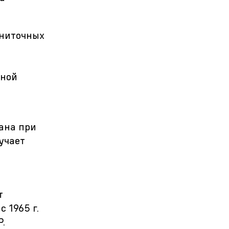
хниточных
кной
ана при
учает
т
 1965 г.
.