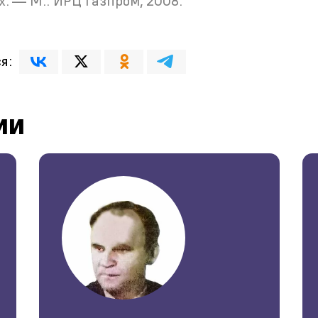
х. — М.: ИРЦ Газпром, 2008.
я:
ии