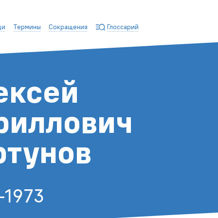
ди
Термины
Сокращения
Глоссарий
ексей
риллович
ртунов
–1973