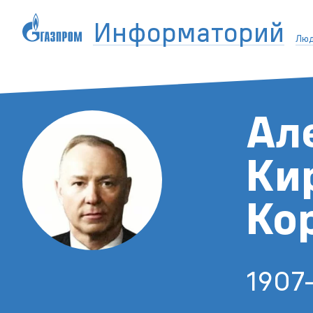
Информаторий
Лю
Ал
Ки
Ко
1907