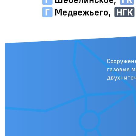
Г
Медвежьего,
НГК
Сооружен
газовые м
двухнито