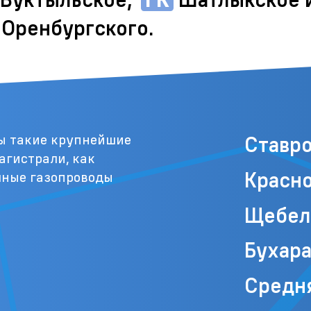
Оренбургского.
ы такие крупнейшие
Ставр
агистрали, как
Красно
чные газопроводы
Щебел
Бухара
Средн