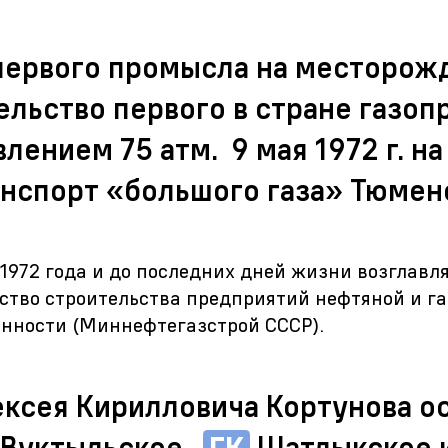
 первого промысла на месторо
ельство первого в стране газо
влением 75 атм.
9 мая 1972 г. н
анспорт «большого газа» Тюмен
 1972 года и до последних дней жизни возглавл
тво строительства предприятий нефтяной и га
нности (Миннефтегазстрой СССР).
ексея Кирилловича Кортунова 
Вуктыльское,
ГК
Шатлыкское и