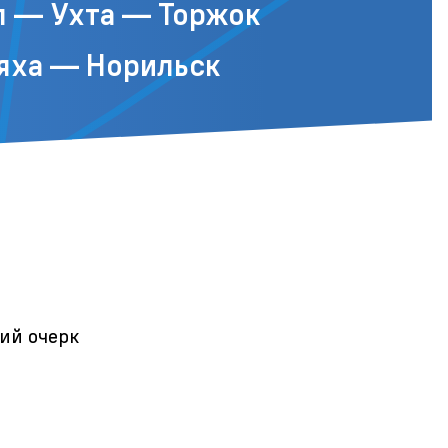
л — Ухта — Торжок
яха — Норильск
кий очерк