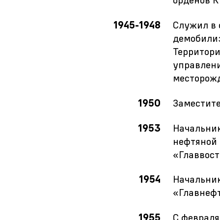
орденов К
1945-1948
Служил в 
демобилиз
Территори
управлени
месторожд
1950
Заместит
1953
Начальник
нефтяной 
«Главвост
1954
Начальник
«Главнеф
1955
С февраля