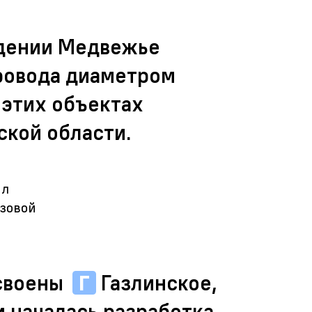
ждении Медвежье
провода диаметром
а этих объектах
ской области.
ял
зовой
освоены
Г
Газлинское
,
 началась разработка