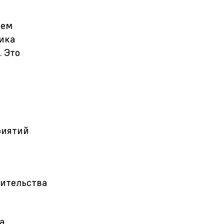
тем
ика
 Это
риятий
оительства
а