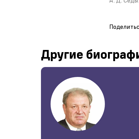
А. Д. Седы
Поделитьс
Другие биограф