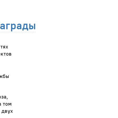
награды
стях
ектов
ужбы
за,
в том
, двух