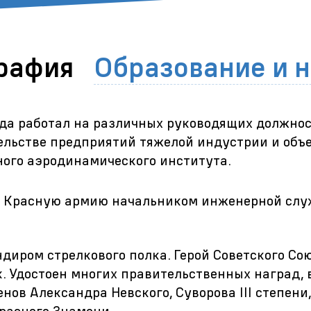
рафия
Образование и 
ода работал на различных руководящих должно
ельстве предприятий тяжелой индустрии и объ
ого аэродинамического института.
в Красную армию начальником инженерной сл
диром стрелкового полка. Герой Советского Сою
. Удостоен многих правительственных наград, 
енов Александра Невского, Суворова III степени