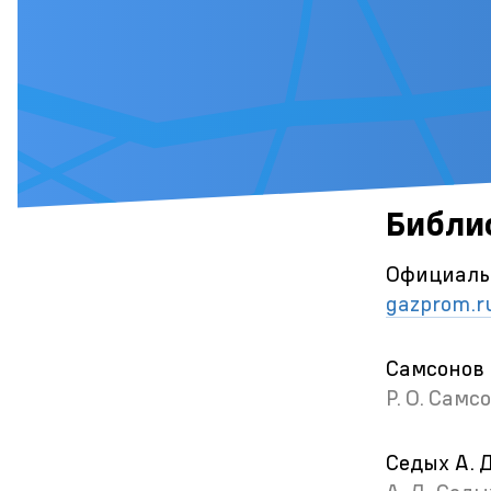
Библи
Официаль
gazprom.r
Самсонов 
Р. О. Самс
Седых А. 