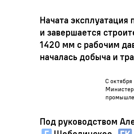
Начата эксплуатация
и завершается строит
1420 мм с рабочим да
началась добыча и тр
С октября
Министерс
промышле
Под руководством Ал
Г
Шебелинское,
ГК