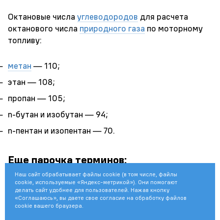
Октановые числа
углеводородов
для расчета
октанового числа
природного газа
по моторному
топливу:
метан
— 110;
этан — 108;
пропан — 105;
n-бутан и изобутан — 94;
n-пентан и изопентан — 70.
Еще парочка терминов:
Наш сайт обрабатывает файлы cookie (в том числе, файлы
Пласт
,
cookie, используемые «Яндекс-метрикой»). Они помогают
делать сайт удобнее для пользователей. Нажав кнопку
Буровая вышка
,
«Соглашаюсь», вы даете свое согласие на обработку файлов
cookie вашего браузера.
Керн